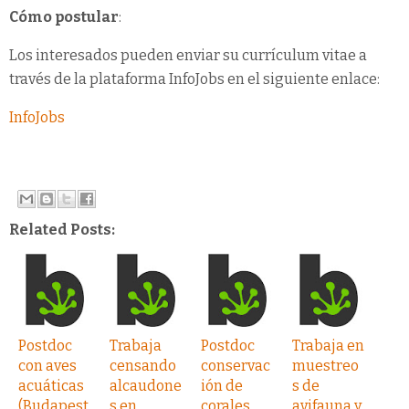
Cómo postular
:
Los interesados pueden enviar su currículum vitae a
través de la plataforma InfoJobs en el siguiente enlace:
InfoJobs
Related Posts:
Postdoc
Trabaja
Postdoc
Trabaja en
con aves
censando
conservac
muestreo
acuáticas
alcaudone
ión de
s de
(Budapest
s en
corales
avifauna y