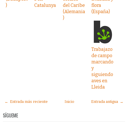
)
Catalunya
del Caribe
flora
(Alemania
(España)
)
Trabajazo
de campo
marcando
y
siguiendo
aves en
Lleida
← Entrada más reciente
Inicio
Entrada antigua →
SÍGUEME