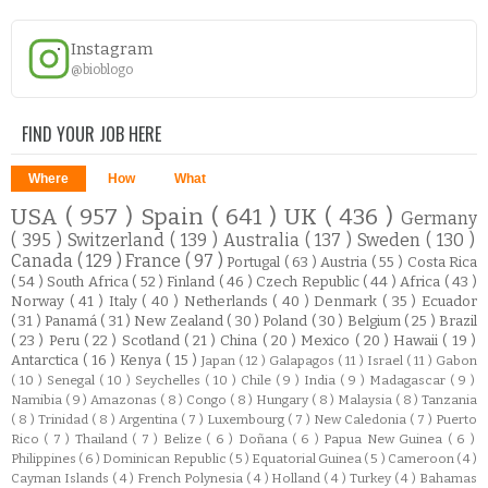
Instagram
@bioblogo
FIND YOUR JOB HERE
Where
How
What
USA
( 957 )
Spain
( 641 )
UK
( 436 )
Germany
( 395 )
Switzerland
( 139 )
Australia
( 137 )
Sweden
( 130 )
Canada
( 129 )
France
( 97 )
Portugal
( 63 )
Austria
( 55 )
Costa Rica
( 54 )
South Africa
( 52 )
Finland
( 46 )
Czech Republic
( 44 )
Africa
( 43 )
Norway
( 41 )
Italy
( 40 )
Netherlands
( 40 )
Denmark
( 35 )
Ecuador
( 31 )
Panamá
( 31 )
New Zealand
( 30 )
Poland
( 30 )
Belgium
( 25 )
Brazil
( 23 )
Peru
( 22 )
Scotland
( 21 )
China
( 20 )
Mexico
( 20 )
Hawaii
( 19 )
Antarctica
( 16 )
Kenya
( 15 )
Japan
( 12 )
Galapagos
( 11 )
Israel
( 11 )
Gabon
( 10 )
Senegal
( 10 )
Seychelles
( 10 )
Chile
( 9 )
India
( 9 )
Madagascar
( 9 )
Namibia
( 9 )
Amazonas
( 8 )
Congo
( 8 )
Hungary
( 8 )
Malaysia
( 8 )
Tanzania
( 8 )
Trinidad
( 8 )
Argentina
( 7 )
Luxembourg
( 7 )
New Caledonia
( 7 )
Puerto
Rico
( 7 )
Thailand
( 7 )
Belize
( 6 )
Doñana
( 6 )
Papua New Guinea
( 6 )
Philippines
( 6 )
Dominican Republic
( 5 )
Equatorial Guinea
( 5 )
Cameroon
( 4 )
Cayman Islands
( 4 )
French Polynesia
( 4 )
Holland
( 4 )
Turkey
( 4 )
Bahamas