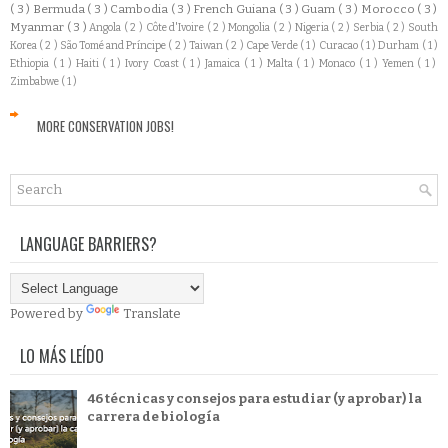
( 3 )
Bermuda
( 3 )
Cambodia
( 3 )
French Guiana
( 3 )
Guam
( 3 )
Morocco
( 3 )
Myanmar
( 3 )
Angola
( 2 )
Côte d'Ivoire
( 2 )
Mongolia
( 2 )
Nigeria
( 2 )
Serbia
( 2 )
South
Korea
( 2 )
São Tomé and Príncipe
( 2 )
Taiwan
( 2 )
Cape Verde
( 1 )
Curacao
( 1 )
Durham
( 1 )
Ethiopia
( 1 )
Haiti
( 1 )
Ivory Coast
( 1 )
Jamaica
( 1 )
Malta
( 1 )
Monaco
( 1 )
Yemen
( 1 )
Zimbabwe
( 1 )
MORE CONSERVATION JOBS!
LANGUAGE BARRIERS?
Powered by
Translate
LO MÁS LEÍDO
46 técnicas y consejos para estudiar (y aprobar) la
carrera de biología