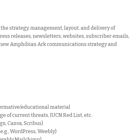
the strategy, management, layout, and delivery of
ess releases, newsletters, websites, subscriber emails,
 a new Amphibian Ark communications strategy and
nformative/educational material
 of current threats, IUCN Red List, etc.
gn, Canva, Scribus)
.g., WordPress, Weebly)
ferably Mailchimp)