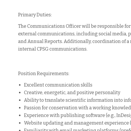
Primary Duties:
The Communications Officer will be responsible for 
external communications, including social media, pr
and Annual Reports. Additionally, coordination of
internal CPSG communications.
Position Requirements:
Excellent communication skills
Creative, energetic, and positive personality
Ability to translate scientific information into i
Passion for conservation with a working knowledge
Experience with publishing software (e.g., InDesi
Website updating and management experience (e
Familiarity with email marketing platforms (pre