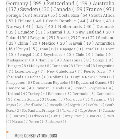
Germany
( 395 )
Switzerland
( 139 )
Australia
( 137 )
Sweden
( 130 )
Canada
( 129 )
France
( 97 )
Portugal
( 63 )
Austria
( 55 )
Costa Rica
( 54 )
South Africa
( 52 )
Finland
( 46 )
Czech Republic
( 44 )
Africa
( 43 )
Norway
( 41 )
Italy
( 40 )
Netherlands
( 40 )
Denmark
( 35 )
Ecuador
( 31 )
Panamá
( 31 )
New Zealand
( 30 )
Poland
( 30 )
Belgium
( 25 )
Brazil
( 23 )
Peru
( 22 )
Scotland
( 21 )
China
( 20 )
Mexico
( 20 )
Hawaii
( 19 )
Antarctica
( 16 )
Kenya
( 15 )
Japan
( 12 )
Galapagos
( 11 )
Israel
( 11 )
Gabon
( 10 )
Senegal
( 10 )
Seychelles
( 10 )
Chile
( 9 )
India
( 9 )
Madagascar
( 9 )
Namibia
( 9 )
Amazonas
( 8 )
Congo
( 8 )
Hungary
( 8 )
Malaysia
( 8 )
Tanzania
( 8 )
Trinidad
( 8 )
Argentina
( 7 )
Luxembourg
( 7 )
New Caledonia
( 7 )
Puerto Rico
( 7 )
Thailand
( 7 )
Belize
( 6 )
Doñana
( 6 )
Papua New Guinea
( 6 )
Philippines
( 6 )
Dominican Republic
( 5 )
Equatorial Guinea
( 5 )
Cameroon
( 4 )
Cayman Islands
( 4 )
French Polynesia
( 4 )
Holland
( 4 )
Turkey
( 4 )
Bahamas
( 3 )
Bermuda
( 3 )
Cambodia
( 3 )
French Guiana
( 3 )
Guam
( 3 )
Morocco
( 3 )
Myanmar
( 3 )
Angola
( 2 )
Côte d'Ivoire
( 2 )
Mongolia
( 2 )
Nigeria
( 2 )
Serbia
( 2 )
South
Korea
( 2 )
São Tomé and Príncipe
( 2 )
Taiwan
( 2 )
Cape Verde
( 1 )
Curacao
( 1 )
Durham
( 1 )
Ethiopia
( 1 )
Haiti
( 1 )
Ivory Coast
( 1 )
Jamaica
( 1 )
Malta
( 1 )
Monaco
( 1 )
Yemen
( 1 )
Zimbabwe
( 1 )
MORE CONSERVATION JOBS!