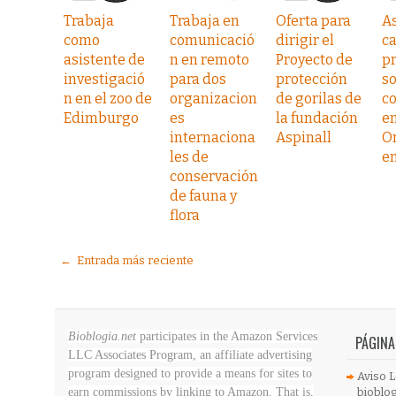
Trabaja
Trabaja en
Oferta para
As
como
comunicació
dirigir el
c
asistente de
n en remoto
Proyecto de
p
investigació
para dos
protección
so
n en el zoo de
organizacion
de gorilas de
c
Edimburgo
es
la fundación
en
internaciona
Aspinall
O
les de
e
conservación
de fauna y
flora
← Entrada más reciente
Bioblogia.net
participates in the Amazon Services
PÁGINA
LLC Associates Program, an affiliate advertising
program designed to provide a means for sites to
Aviso L
earn commissions by linking to Amazon. That is,
bioblog