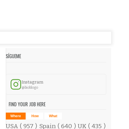
SÍGUEME
Instagram
@bioblogo
FIND YOUR JOB HERE
Where
How
What
USA
( 957 )
Spain
( 640 )
UK
( 435 )