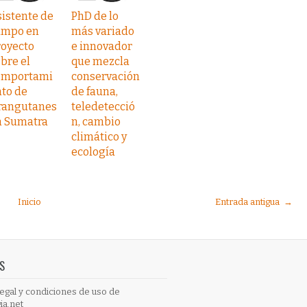
istente de
PhD de lo
ampo en
más variado
royecto
e innovador
bre el
que mezcla
omportami
conservación
to de
de fauna,
rangutanes
teledetecció
n Sumatra
n, cambio
climático y
ecología
Inicio
Entrada antigua →
S
egal y condiciones de uso de
ia.net